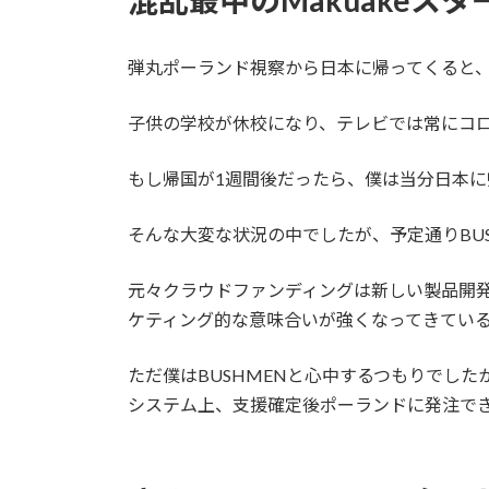
混乱最中のMakuakeスタ
弾丸ポーランド視察から日本に帰ってくると
子供の学校が休校になり、テレビでは常にコ
もし帰国が1週間後だったら、僕は当分日本
そんな大変な状況の中でしたが、予定通りBUS
元々クラウドファンディングは新しい製品開
ケティング的な意味合いが強くなってきてい
ただ僕はBUSHMENと心中するつもりでし
システム上、支援確定後ポーランドに発注で