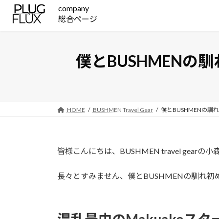
コ
ナ
company
ン
ビ
総合ページ
テ
ゲ
ン
ー
ツ
シ
僕とBUSHMENの
へ
ョ
ス
ン
キ
に
ッ
移
HOME
BUSHMEN Travel Gear
僕とBUSHMENの馴
プ
動
皆様こんにちは、BUSHMEN travel gearの
長々とすみません、僕とBUSHMENの馴れ初め