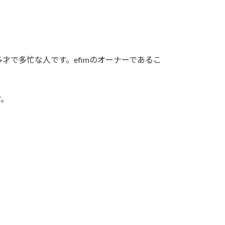
で多忙な人です。efimのオーナーであるこ
す。