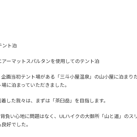
テント泊
、エアーマットスパルタンを使用してのテント泊
、企画当初テント場がある「三斗小屋温泉」の山小屋に泊まり
ト場に泊まっていただきました。
に到着した我々は、まずは「茶臼岳」を目指します。
ックの背負い心地に問題はなく、ULハイクの大御所「山と道」の
も良好でした。