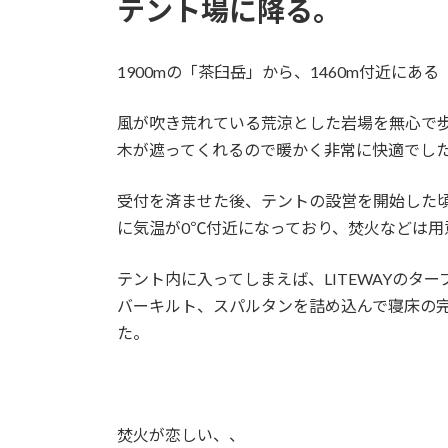
テント場に降る。
1900mの「茶臼岳」から、1460m付近に
風が吹き荒れている荒涼とした岩場を無心で
木が遮ってくれるので暖かく非常に快適でし
受付を済ませた後、テントの設営を開始した
に気温が0℃付近になっており、焚火などは
テント内に入ってしまえば、LITEWAYのタープ
バーキルト、スパルタンを詰め込んで寝床の
た。
焚火が恋しい、、