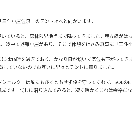
ある「三斗小屋温泉」のテント場へと向かいます。
歩いていると、森林限界地点まで降ってきました。境界線がは
た。途中で避難小屋があり、そこで休憩をはさみ無事に「三斗
頃には16時を過ぎており、かなり日が傾いて気温も下がってき
用意していないのでお互いに早々とテントに籠りました。
シェルターは風にもびくともせず僕を守ってくれて、SOLのEmerge
完成です。試しに潜り込んでみると、凄く暖かくこれは余裕だ