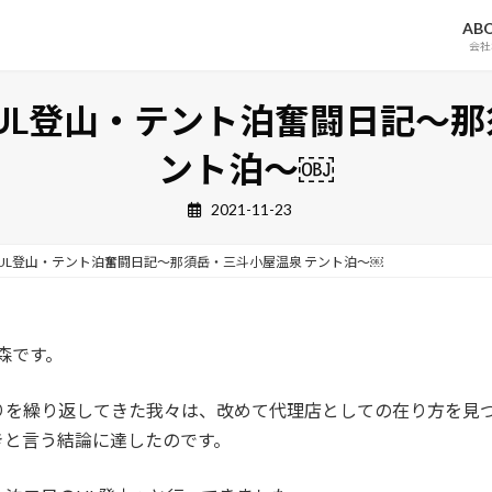
AB
会社
UL登山・テント泊奮闘日記～那
ント泊～￼
2021-11-23
UL登山・テント泊奮闘日記～那須岳・三斗小屋温泉 テント泊～￼
小森です。
りを繰り返してきた我々は、改めて代理店としての在り方を見
きと言う結論に達したのです。