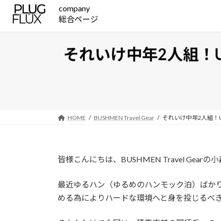
コ
ナ
company
ン
ビ
総合ページ
テ
ゲ
ン
ー
それいけ中年2人組！
ツ
シ
へ
ョ
ス
ン
キ
に
ッ
移
プ
動
HOME
BUSHMEN Travel Gear
それいけ中年2人組！
皆様こんにちは、BUSHMEN Travel Gearの
最近ゆるハン（ゆるめのハンモック泊）ばか
める為によりハードな環境へと身を投じるべ