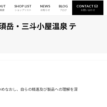
OUT
SHOP LIST
NEWS
BLOG
CONTACT
概要
ショップリスト
お知らせ
ブログ
お問い合わせ
須岳・三斗小屋温泉 テ
つめなおし、自らの精進及び製品への理解を深