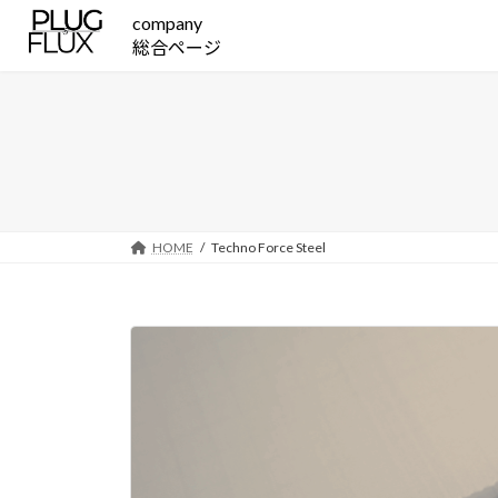
コ
ナ
company
ン
ビ
総合ページ
テ
ゲ
ン
ー
ツ
シ
へ
ョ
ス
ン
キ
に
ッ
移
HOME
Techno Force Steel
プ
動