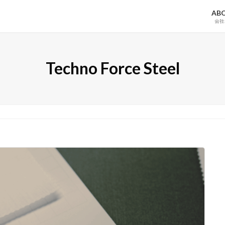
AB
会社
Techno Force Steel